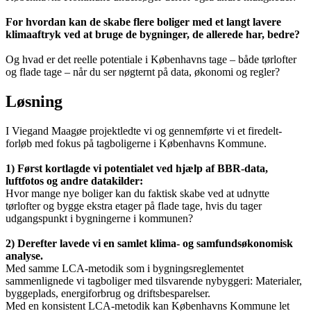
For hvordan kan de skabe flere boliger med et langt lavere
klimaaftryk ved at bruge de bygninger, de allerede har, bedre?
Og hvad er det reelle potentiale i Københavns tage – både tørlofter
og flade tage – når du ser nøgternt på data, økonomi og regler?
Løsning
I Viegand Maagøe projektledte vi og gennemførte vi et firedelt-
forløb med fokus på tagboligerne i Københavns Kommune.
1) Først kortlagde vi potentialet ved hjælp af BBR-data,
luftfotos og andre datakilder:
Hvor mange nye boliger kan du faktisk skabe ved at udnytte
tørlofter og bygge ekstra etager på flade tage, hvis du tager
udgangspunkt i bygningerne i kommunen?
2) Derefter lavede vi en samlet klima- og samfundsøkonomisk
analyse.
Med samme LCA-metodik som i bygningsreglementet
sammenlignede vi tagboliger med tilsvarende nybyggeri: Materialer,
byggeplads, energiforbrug og driftsbesparelser.
Med en konsistent LCA-metodik kan Københavns Kommune let