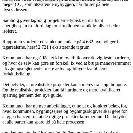
meget CO₂ som tilsvarende nybyggeri, når du ser på hele
livscyklussen.
Samtidig giver tagbolig-projekterne typisk en markant
energibesparelse, fordi tagkonstruktionen samtidig bliver bedre
isoleret.
Rapporten vurderer et samlet potentiale på 4.682 nye boliger i
tagarealerne, heraf 2.721 i eksisterende tagrum.
Kommunen har også fået et klart overblik over de vigtigste barrierer,
og hvor de selv kan gøre en forskel, fx ved at bruge manøvrerummet
i bygningsreglementet mere aktivt og tilbyde kvalificeret
forhåndsdialog.
Det betyder, at urealistiske projekter kan sorteres fra langt tidligere.
Og de realistiske projekter kan få hurtigere og mere kvalificeret
sparring gennem den nye guide.
Kommunen har nu nye anbefalinger, et notat og konkret belæg for,
hvad kommunen, bygningsejere og bygningsrådgiver skal gøre for
at øge chancen for, at de rigtige projekter kommer ind. Det betyder,
at alle parter kan spare tid på hele processen.
Og den nye guide, “
Fra nyt tag til flere naboer
”, er et konkret