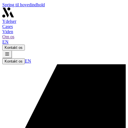
Spring til hovedindhold
Ydelser
Cases
Viden
Om os
EN
Kontakt os
EN
Kontakt os