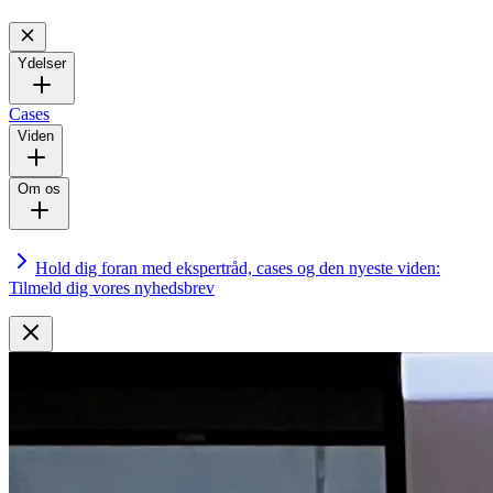
Ydelser
Cases
Viden
Om os
Hold dig foran med ekspertråd, cases og den nyeste viden:
Tilmeld dig vores nyhedsbrev