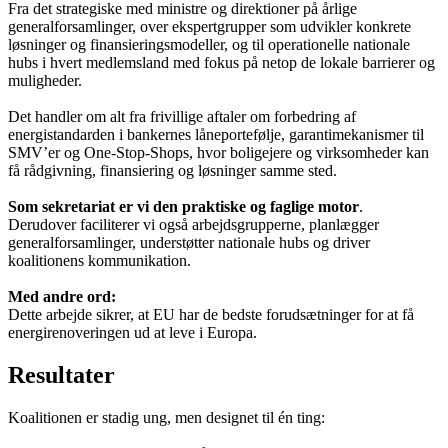
Fra det strategiske med ministre og direktioner på årlige
generalforsamlinger, over ekspertgrupper som udvikler konkrete
løsninger og finansieringsmodeller, og til operationelle nationale
hubs i hvert medlemsland med fokus på netop de lokale barrierer og
muligheder.
Det handler om alt fra frivillige aftaler om forbedring af
energistandarden i bankernes låneportefølje, garantimekanismer til
SMV’er og One-Stop-Shops, hvor boligejere og virksomheder kan
få rådgivning, finansiering og løsninger samme sted.
Som sekretariat er vi den praktiske og faglige motor
.
Derudover faciliterer vi også arbejdsgrupperne, planlægger
generalforsamlinger, understøtter nationale hubs og driver
koalitionens kommunikation.
Med andre ord:
Dette arbejde sikrer, at EU har de bedste forudsætninger for at få
energirenoveringen ud at leve i Europa.
Resultater
Koalitionen er stadig ung, men designet til én ting: