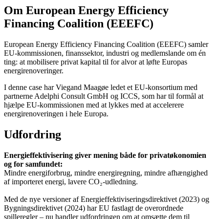
Om European Energy Efficiency
Financing Coalition (EEEFC)
European Energy Efficiency Financing Coalition (EEEFC) samler
EU-kommissionen, finanssektor, industri og medlemslande om én
ting: at mobilisere privat kapital til for alvor at løfte Europas
energirenoveringer.
I denne case har Viegand Maagøe ledet et EU-konsortium med
partnerne Adelphi Consult GmbH og ICCS, som har til formål at
hjælpe EU-kommissionen med at lykkes med at accelerere
energirenoveringen i hele Europa.
Udfordring
Energieffektivisering giver mening både for privatøkonomien
og for samfundet:
Mindre energiforbrug, mindre energiregning, mindre afhængighed
af importeret energi, lavere CO₂-udledning.
Med de nye versioner af Energieffektiviseringsdirektivet (2023) og
Bygningsdirektivet (2024) har EU fastlagt de overordnede
spilleregler – nu handler udfordringen om at omsætte dem til