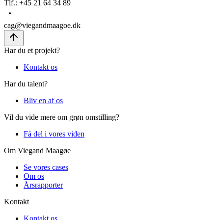
Tlf.
:
+45 21 64 34 89
cag@viegandmaagoe.dk
Har du et projekt?
Kontakt os
Har du talent?
Bliv en af os
Vil du vide mere om grøn omstilling?
Få del i vores viden
Om Viegand Maagøe
Se vores cases
Om os
Årsrapporter
Kontakt
Kontakt os