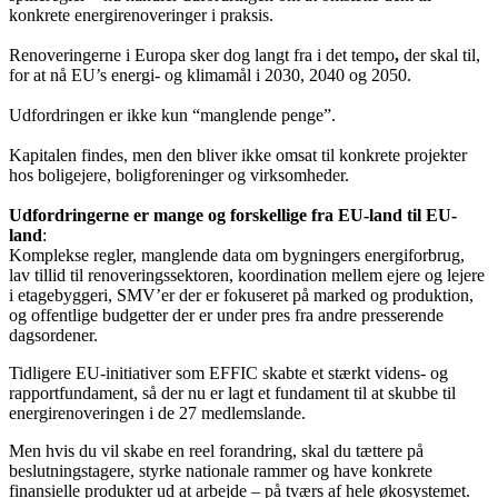
konkrete energirenoveringer i praksis.
Renoveringerne i Europa sker dog langt fra i det tempo
,
der skal til,
for at nå EU’s energi- og klimamål i 2030, 2040 og 2050.
Udfordringen er ikke kun “manglende penge”.
Kapitalen findes, men den bliver ikke omsat til konkrete projekter
hos boligejere, boligforeninger og virksomheder.
Udfordringerne er mange og forskellige fra EU-land til EU-
land
:
Komplekse regler, manglende data om bygningers energiforbrug,
lav tillid til renoveringssektoren, koordination mellem ejere og lejere
i etagebyggeri, SMV’er der er fokuseret på marked og produktion,
og offentlige budgetter der er under pres fra andre presserende
dagsordener.
Tidligere EU-initiativer som EFFIC skabte et stærkt videns- og
rapportfundament, så der nu er lagt et fundament til at skubbe til
energirenoveringen i de 27 medlemslande.
Men hvis du vil skabe en reel forandring, skal du tættere på
beslutningstagere, styrke nationale rammer og have konkrete
finansielle produkter ud at arbejde – på tværs af hele økosystemet.