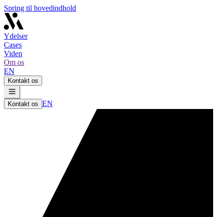
Spring til hovedindhold
Ydelser
Cases
Viden
Om os
EN
Kontakt os
EN
Kontakt os