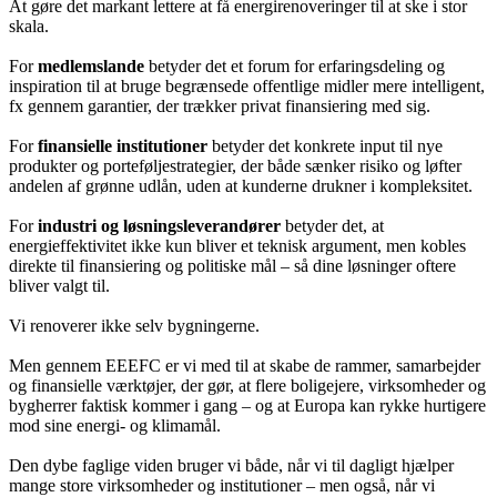
At gøre det markant lettere at få energirenoveringer til at ske i stor
skala.
For
medlemslande
betyder det et forum for erfaringsdeling og
inspiration til at bruge begrænsede offentlige midler mere intelligent,
fx gennem garantier, der trækker privat finansiering med sig.
For
finansielle institutioner
betyder det konkrete input til nye
produkter og porteføljestrategier, der både sænker risiko og løfter
andelen af grønne udlån, uden at kunderne drukner i kompleksitet.
For
industri og løsningsleverandører
betyder det, at
energieffektivitet ikke kun bliver et teknisk argument, men kobles
direkte til finansiering og politiske mål – så dine løsninger oftere
bliver valgt til.
Vi renoverer ikke selv bygningerne.
Men gennem EEEFC er vi med til at skabe de rammer, samarbejder
og finansielle værktøjer, der gør, at flere boligejere, virksomheder og
bygherrer faktisk kommer i gang – og at Europa kan rykke hurtigere
mod sine energi- og klimamål.
Den dybe faglige viden bruger vi både, når vi til dagligt hjælper
mange store virksomheder og institutioner – men også, når vi