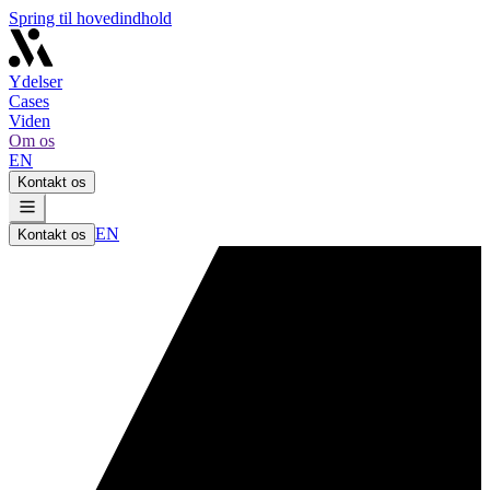
Spring til hovedindhold
Ydelser
Cases
Viden
Om os
EN
Kontakt os
EN
Kontakt os