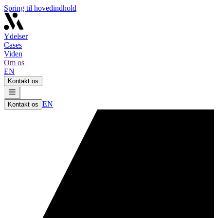
Spring til hovedindhold
Ydelser
Cases
Viden
Om os
EN
Kontakt os
EN
Kontakt os