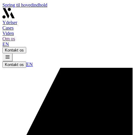
Spring til hovedindhold
Ydelser
Cases
Viden
Om os
EN
Kontakt os
EN
Kontakt os