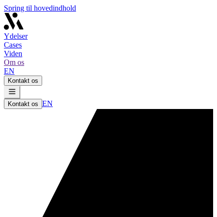
Spring til hovedindhold
Ydelser
Cases
Viden
Om os
EN
Kontakt os
EN
Kontakt os