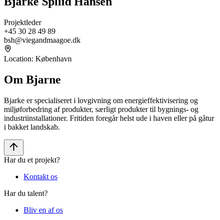
Bjarke Spliid Hansen
Projektleder
+45 30 28 49 89
bsh@viegandmaagoe.dk
Location
:
København
Om Bjarne
Bjarke er specialiseret i lovgivning om energieffektivisering og
miljøforbedring af produkter, særligt produkter til bygnings- og
industriinstallationer. Fritiden foregår helst ude i haven eller på gåtur
i bakket landskab.
Har du et projekt?
Kontakt os
Har du talent?
Bliv en af os