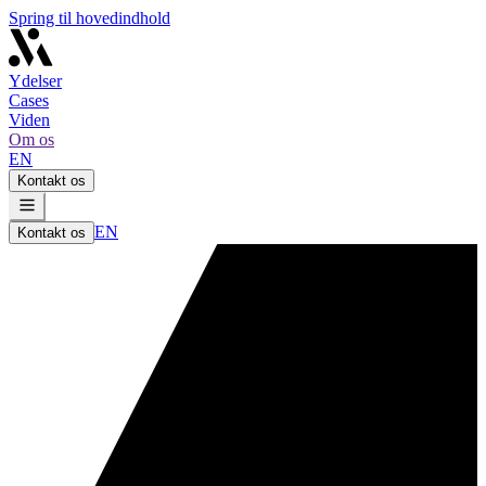
Spring til hovedindhold
Ydelser
Cases
Viden
Om os
EN
Kontakt os
EN
Kontakt os