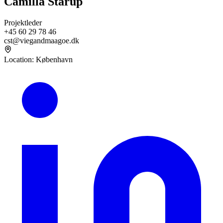
Camilla Starup
Projektleder
+45 60 29 78 46
cst@viegandmaagoe.dk
Location
:
København