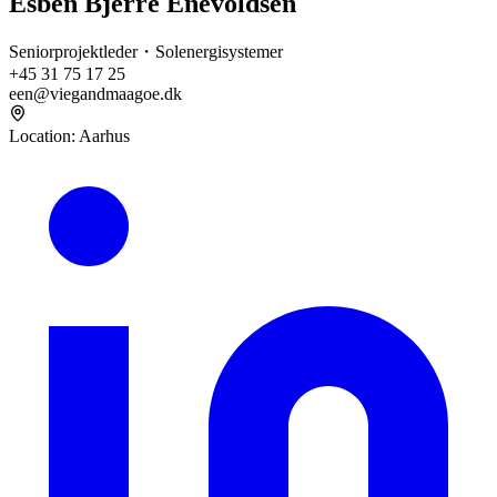
Esben Bjerre Enevoldsen
Seniorprojektleder・Solenergisystemer
+45 31 75 17 25
een@viegandmaagoe.dk
Location
:
Aarhus