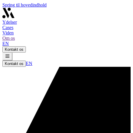
Spring til hovedindhold
Ydelser
Cases
Viden
Om os
EN
Kontakt os
EN
Kontakt os