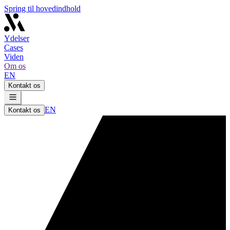
Spring til hovedindhold
Ydelser
Cases
Viden
Om os
EN
Kontakt os
EN
Kontakt os