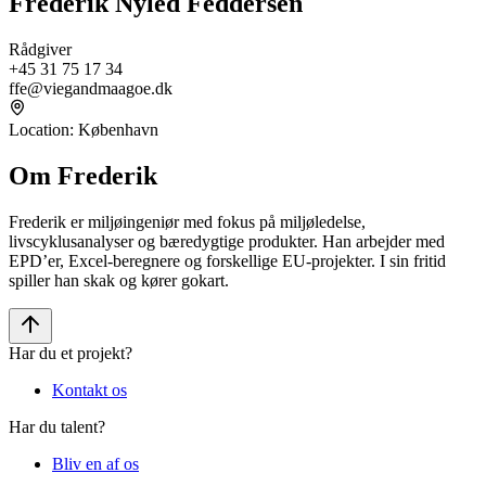
Frederik Nyled Feddersen
Rådgiver
+45 31 75 17 34
ffe@viegandmaagoe.dk
Location
:
København
Om Frederik
Frederik er miljøingeniør med fokus på miljøledelse,
livscyklusanalyser og bæredygtige produkter. Han arbejder med
EPD’er, Excel-beregnere og forskellige EU-projekter. I sin fritid
spiller han skak og kører gokart.
Har du et projekt?
Kontakt os
Har du talent?
Bliv en af os