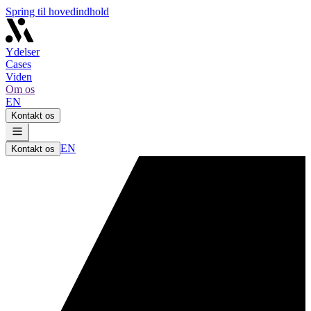
Spring til hovedindhold
Ydelser
Cases
Viden
Om os
EN
Kontakt os
EN
Kontakt os