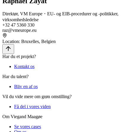
Raphael Zayat
Direktør, VM Europe・EU- og EIB-procedurer og -politikker,
virksomhedsledelse
+32 47 5360 330
raz@vmeurope.eu
Location
:
Bruxelles, Belgien
Har du et projekt?
Kontakt os
Har du talent?
Bliv en af os
Vil du vide mere om grøn omstilling?
Få del i vores viden
Om Viegand Maagøe
Se vores cases
Om os