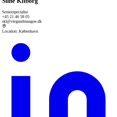
Sune Kliborg
Seniorspecialist
+45 21 46 58 05
skl@viegandmaagoe.dk
Location
:
København