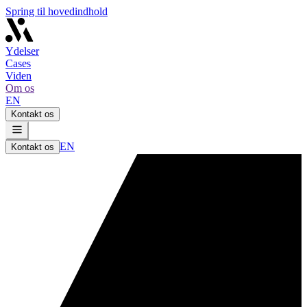
Spring til hovedindhold
Ydelser
Cases
Viden
Om os
EN
Kontakt os
EN
Kontakt os