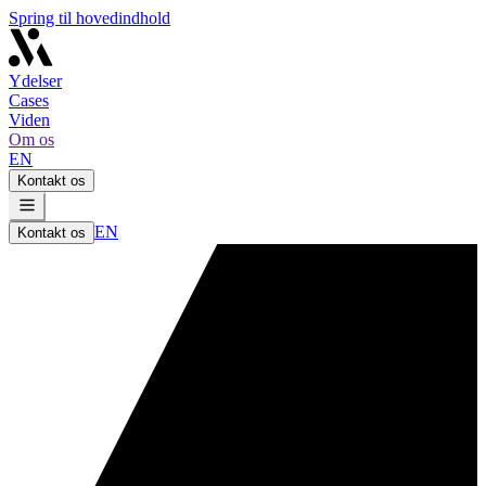
Spring til hovedindhold
Ydelser
Cases
Viden
Om os
EN
Kontakt os
EN
Kontakt os