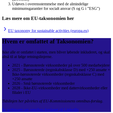
Udøves i overensstemmelse med de almindelige
minimumsgarantier for socialt ansvar (S og G i ”ESG”)
Læs mere om EU-taksonomien her
EU taxonomy for sustainable activities (europa.eu)
Hvem er omfattet af Taksonomien?
Ikke alle er omfattet i starten, men bliver løbende inkluderet, og skal
altså til at følge retningslinjerne.
2021 - Børsnoterede virksomheder på over 500 medarbejdere
2025 - Børsnoterede (regnskabsklasse D) med +250 ansatte +
Ikke-børsnoterede virksomheder (regnskabsklasse C) med
+250 ansatte
2026 - Små børsnoterede virksomheder
2028 - Ikke-EU-virksomheder med dattervirksomheder eller
filialer i EU
Tidslinjen her påvirkes af EU-Kommissionens omnibus-forslag.
Se webinaret om omnibus-forslaget på LinkedIn