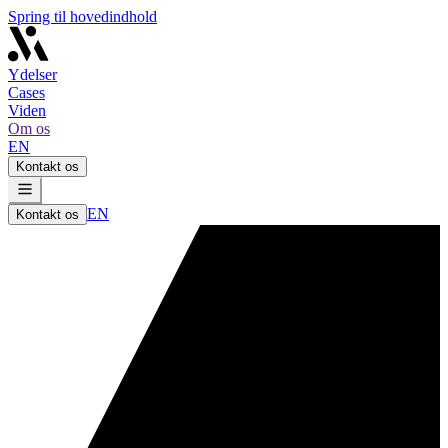
Spring til hovedindhold
Ydelser
Cases
Viden
Om os
EN
Kontakt os
EN
Kontakt os