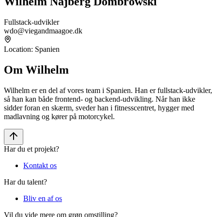
Wilhelm Najberg Dombrowski
Fullstack-udvikler
wdo@viegandmaagoe.dk
Location
:
Spanien
Om Wilhelm
Wilhelm er en del af vores team i Spanien. Han er fullstack-udvikler,
så han kan både frontend- og backend-udvikling. Når han ikke
sidder foran en skærm, sveder han i fitnesscentret, hygger med
madlavning og kører på motorcykel.
Har du et projekt?
Kontakt os
Har du talent?
Bliv en af os
Vil du vide mere om grøn omstilling?