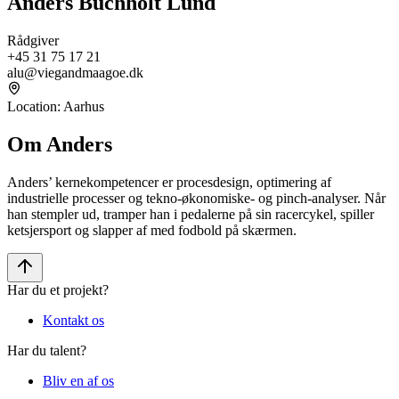
Anders Buchholt Lund
Rådgiver
+45 31 75 17 21
alu@viegandmaagoe.dk
Location
:
Aarhus
Om Anders
Anders’ kernekompetencer er procesdesign, optimering af
industrielle processer og tekno-økonomiske- og pinch-analyser. Når
han stempler ud, tramper han i pedalerne på sin racercykel, spiller
ketsjersport og slapper af med fodbold på skærmen.
Har du et projekt?
Kontakt os
Har du talent?
Bliv en af os