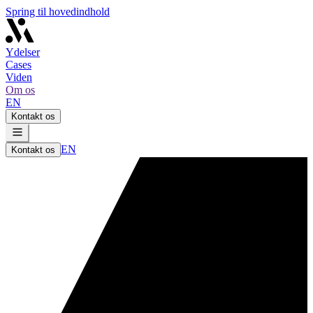
Spring til hovedindhold
Ydelser
Cases
Viden
Om os
EN
Kontakt os
EN
Kontakt os