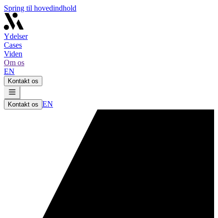
Spring til hovedindhold
Ydelser
Cases
Viden
Om os
EN
Kontakt os
EN
Kontakt os