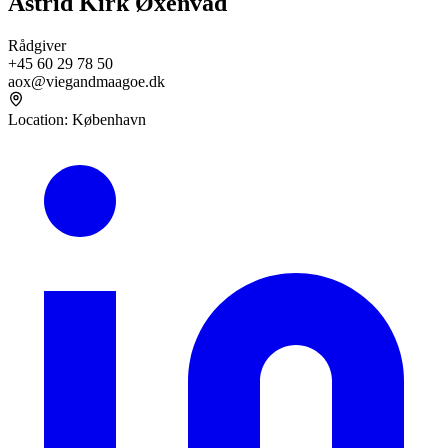
Astrid Kirk Øxenvad
Rådgiver
+45 60 29 78 50
aox@viegandmaagoe.dk
Location
:
København