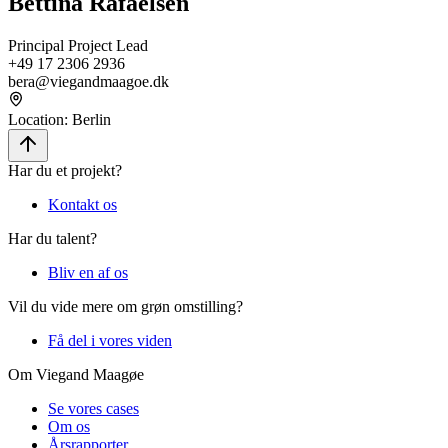
Bettina Rafaelsen
Principal Project Lead
+49 17 2306 2936
bera@viegandmaagoe.dk
Location
:
Berlin
Har du et projekt?
Kontakt os
Har du talent?
Bliv en af os
Vil du vide mere om grøn omstilling?
Få del i vores viden
Om Viegand Maagøe
Se vores cases
Om os
Årsrapporter