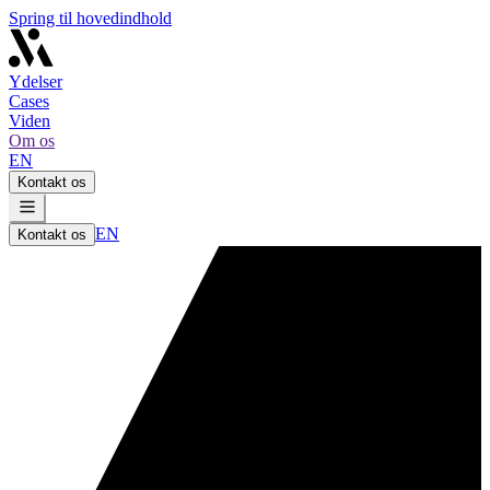
Spring til hovedindhold
Ydelser
Cases
Viden
Om os
EN
Kontakt os
EN
Kontakt os