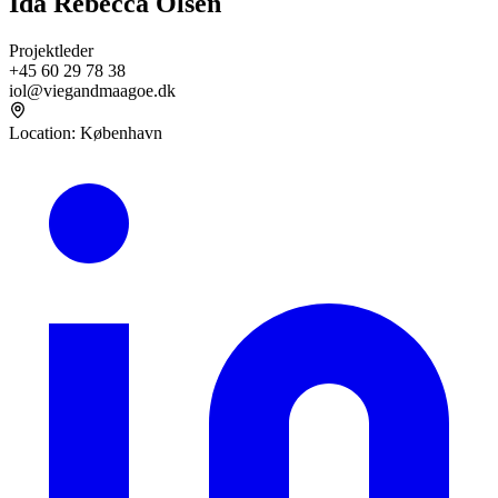
Ida Rebecca Olsen
Projektleder
+45 60 29 78 38
iol@viegandmaagoe.dk
Location
:
København