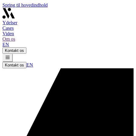
Spring til hovedindhold
Ydelser
Cases
Viden
Om os
EN
Kontakt os
EN
Kontakt os