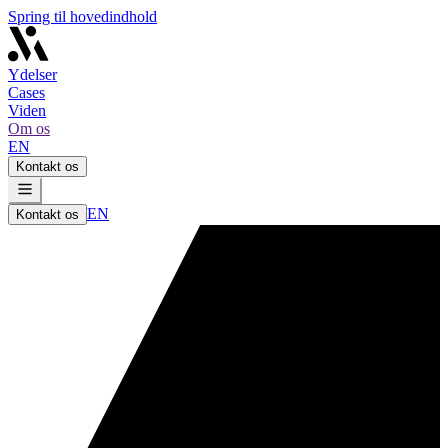
Spring til hovedindhold
Ydelser
Cases
Viden
Om os
EN
Kontakt os
EN
Kontakt os