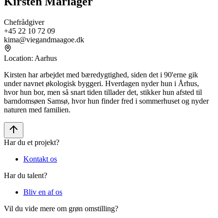
Kirsten Mariager
Chefrådgiver
+45 22 10 72 09
kima@viegandmaagoe.dk
Location
:
Aarhus
Kirsten har arbejdet med bæredygtighed, siden det i 90'erne gik
under navnet økologisk byggeri. Hverdagen nyder hun i Århus,
hvor hun bor, men så snart tiden tillader det, stikker hun afsted til
barndomsøen Samsø, hvor hun finder fred i sommerhuset og nyder
naturen med familien.
Har du et projekt?
Kontakt os
Har du talent?
Bliv en af os
Vil du vide mere om grøn omstilling?