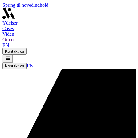
Spring til hovedindhold
Ydelser
Cases
Viden
Om os
EN
Kontakt os
EN
Kontakt os