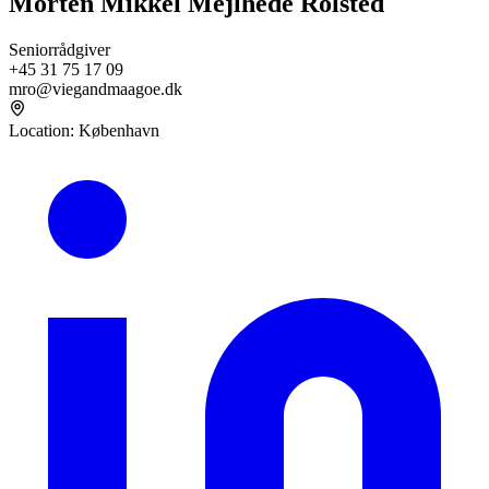
Morten Mikkel Mejlhede Rolsted
Seniorrådgiver
+45 31 75 17 09
mro@viegandmaagoe.dk
Location
:
København